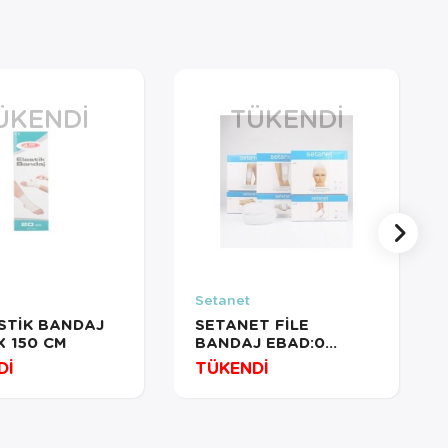
ÜKENDI
TÜKENDI
Setanet
STİK BANDAJ
SETANET FİLE
X 150 CM
BANDAJ EBAD:0
1PAKET-25METRE
Dİ
TÜKENDİ