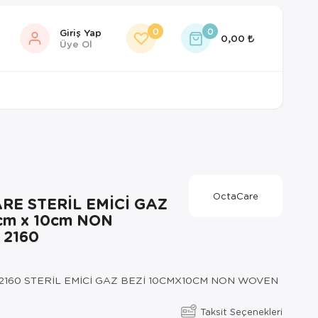
0
0
Giriş Yap
0,00
Üye Ol
OctaCare
RE STERİL EMİCİ GAZ
cm x 10cm NON
2160
160 STERİL EMİCİ GAZ BEZİ 10CMX10CM NON WOVEN
Taksit Seçenekleri