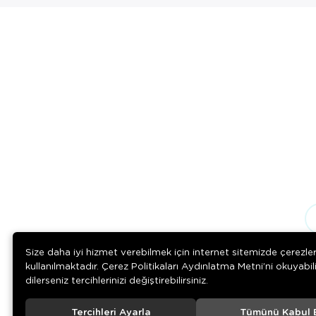
Size daha iyi hizmet verebilmek için internet sitemizde çerezle
kullanılmaktadır. Çerez Politikaları Aydınlatma Metni’ni okuyabil
dilerseniz tercihlerinizi değiştirebilirsiniz.
Tercihleri Ayarla
Tümünü Kabul 