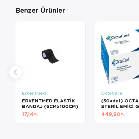
Benzer Ürünler
Erkentmed
OctaCare
ERKENTMED ELASTİK
(50adet) OCT
BANDAJ (6CMx100CM)
STERİL EMİCİ 
BEZ 10cm x 1
17,14
449,90
WOVEN 2160