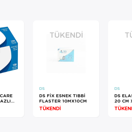
TÜKENDI
T
DS
DS
ACARE
DS FİX ESNEK TIBBİ
DS ELA
GAZLI
FLASTER 10MX10CM
20 CM 
0cm NON
TÜKENDİ
TÜKEN