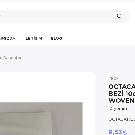
IMIZDA
İLETIŞIM
BLOG
ri,Bandajlar
2160
OCTACA
BEZİ 10
WOVEN 
0
yorum
OCTACARE 2
9,53