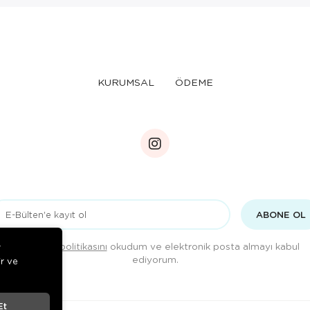
KURUMSAL
ÖDEME
ABONE OL
Gizlilik politikasını
okudum ve elektronik posta almayı kabul
r
ediyorum.
ir ve
Et