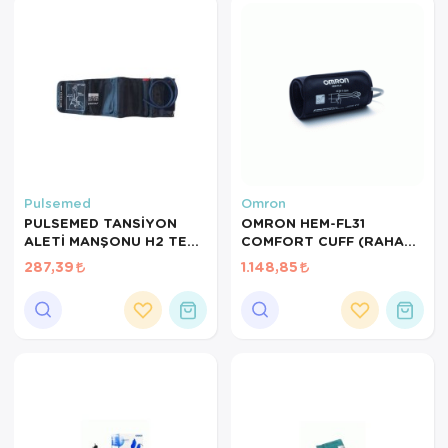
Pulsemed
Omron
PULSEMED TANSİYON
OMRON HEM-FL31
ALETİ MANŞONU H2 TEK
COMFORT CUFF (RAHAT
HORTUMLU 32-42CM
MANŞET) 22-42CM
287,39
1.148,85
INTELLI WRAP