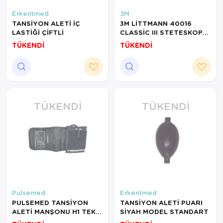
Erkentmed
3M
TANSİYON ALETİ İÇ
3M LİTTMANN 40016
LASTİĞİ ÇİFTLİ
CLASSİC III STETESKOP
SİYAH-YEDEK PARÇA
TÜKENDİ
TÜKENDİ
TÜKENDI
TÜKENDI
Pulsemed
Erkentmed
PULSEMED TANSİYON
TANSİYON ALETİ PUARI
ALETİ MANŞONU H1 TEK
SİYAH MODEL STANDART
HORTUMLU 22-32CM