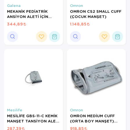
Hasta Bakım Ürünleri
Süt Saklama 
Steteskoplar
Galena
Omron
MEKANİK PEDİATRİK
OMRON CS2 SMALL CUFF
Hasta Bakım Ürünleri
Tansiyon Ale
ANSİYON ALETİ İÇİN
(ÇOCUK MANŞET)
ÇOCUK MANŞONU
344,89
1.148,85
Hasta Bakım Ürünleri
Tansiyon Ale
-ÇANTALI ÇİFT
HORTUMLU MANŞON
TAKIM
Hava nemlendirici
Tıbbi Cihazla
Isıtıcı Battaniye
KIzilotesi isik
Kişisel Bakım ve Sağlık
Kişisel Bakım ve Sağlık
Kişisel Bakım ve Sağlık
Mesilife
Omron
Ortopedi Ürünleri
MESİLİFE GBS-11-C KEMİK
OMRON MEDİUM CUFF
MANŞET TANSİYON ALETİ
(ORTA BOY MANŞET)
Ortopedi Ürünleri
MANŞONU 22-40CM
CM2
287,39
918,85