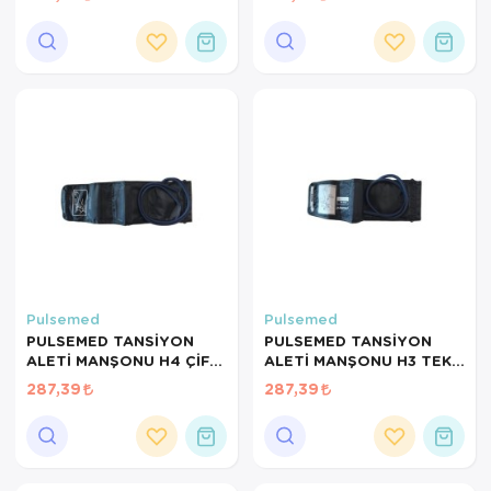
Ortopedi Ürünleri
Ortopedi Ürünleri
Ortopedi Ürünleri
Ortopedi Ürünleri
Ortopedi Ürünleri
Ortopedi Ürünleri
Sarf Malzemeleri
Pulsemed
Pulsemed
PULSEMED TANSİYON
PULSEMED TANSİYON
Sarf Malzemeleri
ALETİ MANŞONU H4 ÇİFT
ALETİ MANŞONU H3 TEK
HORTUMLU 22-32CM
HORTUMLU 10-19CM
287,39
287,39
MANUEL
ÇOCUK
Yara Bakım Ürünleri