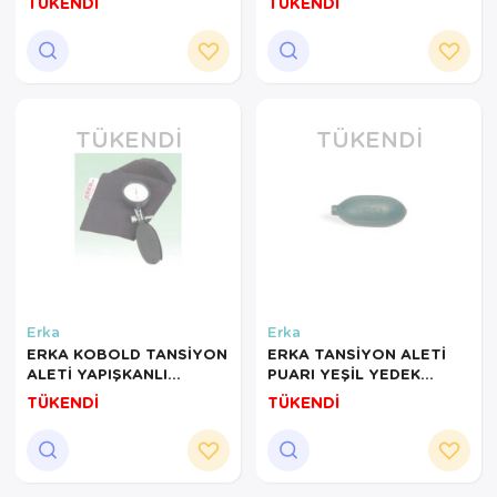
TÜKENDİ
TÜKENDİ
TÜKENDI
TÜKENDI
Erka
Erka
ERKA KOBOLD TANSİYON
ERKA TANSİYON ALETİ
ALETİ YAPIŞKANLI
PUARI YEŞİL YEDEK
MANŞON 223 053 03
PARÇA
TÜKENDİ
TÜKENDİ