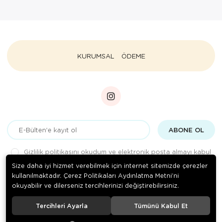
KURUMSAL
ÖDEME
ABONE OL
Gizlilik politikasını
okudum ve elektronik posta almayı kabul
ediyorum.
Size daha iyi hizmet verebilmek için internet sitemizde çerezler
kullanılmaktadır. Çerez Politikaları Aydınlatma Metni’ni
okuyabilir ve dilerseniz tercihlerinizi değiştirebilirsiniz.
© 2020
Medizin Teknik
. Tüm hakları saklıdır.
Tercihleri Ayarla
Tümünü Kabul Et