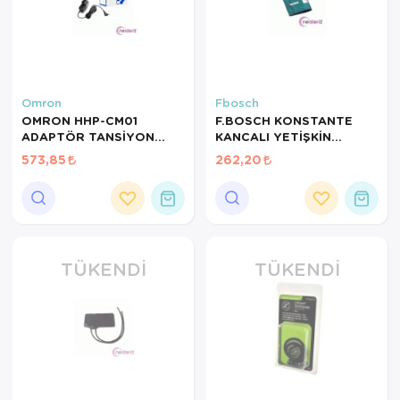
Omron
Fbosch
OMRON HHP-CM01
F.BOSCH KONSTANTE
ADAPTÖR TANSİYON
KANCALI YETİŞKİN
ALETİ İÇİN STANDART
MANŞONU DIŞ KUMAŞ
573,85
262,20
MODEL
TÜKENDI
TÜKENDI