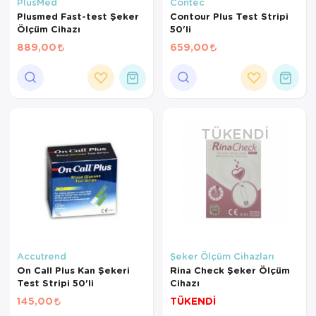
Hasta Bakım Ürünleri
Süt Saklama 
Steteskoplar
PlusMed
Contec
Plusmed Fast-test Şeker
Contour Plus Test Stripi
Ölçüm Cihazı
50'li
Hasta Bakım Ürünleri
Tansiyon Ale
889,00
659,00
Hasta Bakım Ürünleri
Tansiyon Ale
Hava nemlendirici
Tıbbi Cihazla
Isıtıcı Battaniye
TÜKENDI
KIzilotesi isik
Kişisel Bakım ve Sağlık
Kişisel Bakım ve Sağlık
Kişisel Bakım ve Sağlık
Accutrend
Şeker Ölçüm Cihazları
On Call Plus Kan Şekeri
Rina Check Şeker Ölçüm
Ortopedi Ürünleri
Test Stripi 50'li
Cihazı
145,00
TÜKENDİ
Ortopedi Ürünleri