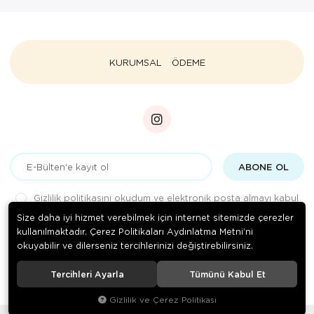
KURUMSAL
ÖDEME
ABONE OL
Gizlilik politikasını
okudum ve elektronik posta almayı kabul
ediyorum.
Size daha iyi hizmet verebilmek için internet sitemizde çerezler
kullanılmaktadır. Çerez Politikaları Aydınlatma Metni’ni
okuyabilir ve dilerseniz tercihlerinizi değiştirebilirsiniz.
© 2020
Medizin Teknik
. Tüm hakları saklıdır.
Tercihleri Ayarla
Tümünü Kabul Et
Gizlilik ve Çerez Politikası
®
Hipotenüs
Yeni Nesil E-Ticaret Sistemleri ile Hazırlanmıştır.