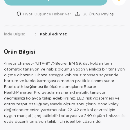
Ortopedi Ürünleri
Fiyatı Düşünce Haber Ver
Bu Ürünü Paylaş
Ortopedi Ürünleri
Ortopedi Ürünleri
İade Bilgisi:
Ortopedi Ürünleri
Ürün Bilgisi
Ortopedi Ürünleri
<meta charset="UTF-8" />Beurer BM 59, üst koldan tam
otomatik tansiyon ve nabız ölçümü yapan yenilikçi bir tansiyon
Ortopedi Ürünleri
ölçme cihazıdır. Cihaza entegre kablosuz manşeti sayesinde
hortum ve kablo karmaşası olmadan pratik kullanım sunar.
Sarf Malzemeleri
Bluetooth bağlantısı ile ölçüm sonuçlarını Beurer
HealthManager Pro uygulamasına aktarabilir, tansiyon
Sarf Malzemeleri
geçmişinizi kolayca takip edebilirsiniz. LED risk göstergesi ve
aritmi tespit özelliği sayesinde ölçüm sonuçlarını daha kolay
Yara Bakım Ürünleri
değerlendirmenize yardımcı olur. 22–42 cm kol çevresi için
uygun manşeti, şarj edilebilir bataryası ve 240 ölçüm hafızası ile
evde düzenli tansiyon takibi için ideal bir çözümdür.