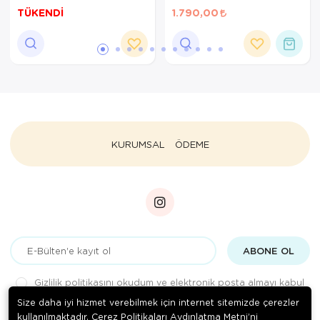
Ölçen, Aritmi Uyarılı,
Tespiti, 2 Kullanıcılı
TÜKENDİ
1.790,00
Geniş Ekranlı Otomatik
Hafıza
Cihaz
KURUMSAL
ÖDEME
ABONE OL
Gizlilik politikasını
okudum ve elektronik posta almayı kabul
ediyorum.
Size daha iyi hizmet verebilmek için internet sitemizde çerezler
kullanılmaktadır. Çerez Politikaları Aydınlatma Metni’ni