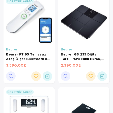
ÜCRETSIZ KARGO
Beurer
Beurer
Beurer FT 95 Temassız
Beurer GS 235 Dijital
Ateş Ölçer Bluetooth ile
Tartı | Mavi Işıklı Ekran,
Veri Aktarımı Akıllı ve
180 Kg Kapasite, Şık Cam
3.590,00
2.390,00
Hijyenik Ölçüm
Tasarım
ÜCRETSIZ KARGO