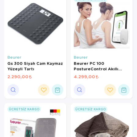
Beurer
Beurer
Gs 300 Siyah Cam Kaymaz
Beurer PC 100
Yüzeyli Tartı
PostureControl Akıllı
Duruş Eğitmeni –
2.290,00
4.299,00
Bluetooth Bağlantılı
Postür Düzeltici ve Sırt
Sağlığı Destekleyici
Sensör
ÜCRETSIZ KARGO
ÜCRETSIZ KARGO