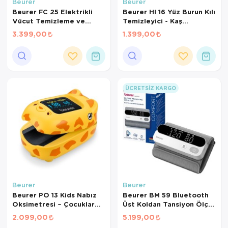
Hasta Bakım Ürünleri
Süt Saklama 
Steteskoplar
Beurer
Beurer
Beurer FC 25 Elektrikli
Beurer Hl 16 Yüz Burun Kılı
Vücut Temizleme ve
Temizleyici - Kaş
Hasta Bakım Ürünleri
Tansiyon Ale
Masaj Fırçası – 2 Fırça
Şekillendirici
3.399,00
1.399,00
Başlığı, 2 Hız Kademesi,
Hasta Bakım Ürünleri
Tansiyon Ale
IPX7 Su Geçirmez
Hava nemlendirici
Tıbbi Cihazla
Isıtıcı Battaniye
ÜCRETSIZ KARGO
KIzilotesi isik
Kişisel Bakım ve Sağlık
Kişisel Bakım ve Sağlık
Kişisel Bakım ve Sağlık
Beurer
Beurer
Beurer PO 13 Kids Nabız
Beurer BM 59 Bluetooth
Ortopedi Ürünleri
Oksimetresi – Çocuklar
Üst Koldan Tansiyon Ölçer
İçin SpO2 & Nabız Ölçer
– Kablosuz Manşet, Şarj
2.099,00
5.199,00
Ortopedi Ürünleri
Parmak Tipi
Edilebilir, Aritmi Tespiti