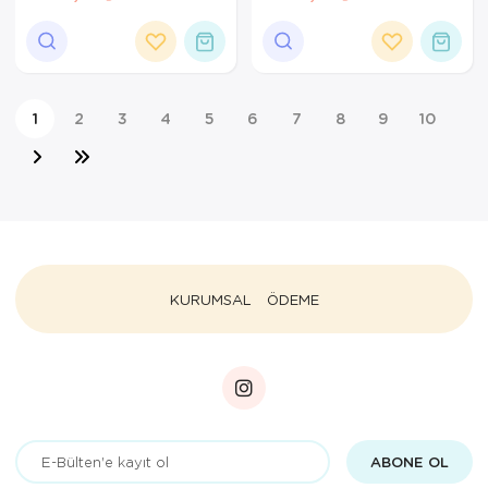
Kullanıcı Hafızalı
1
2
3
4
5
6
7
8
9
10
KURUMSAL
ÖDEME
ABONE OL