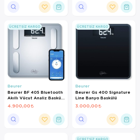
Ortopedi Ürünleri
Ortopedi Ürünleri
ÜCRETSIZ KARGO
ÜCRETSIZ KARGO
Ortopedi Ürünleri
Ortopedi Ürünleri
Ortopedi Ürünleri
Ortopedi Ürünleri
Beurer
Beurer
Sarf Malzemeleri
Beurer BF 405 Bluetooth
Beurer Gs 400 Signature
Akıllı Vücut Analiz Baskülü
Line Banyo Baskülü
Sarf Malzemeleri
– 200 kg Kapasiteli Dijital
4.900,00
3.000,00
Yağ Ölçer
Yara Bakım Ürünleri
ÜCRETSIZ KARGO