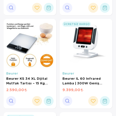
Destek Cihazı
ÜCRETSIZ KARGO
Beurer
Beurer
Beurer KS 34 XL Dijital
Beurer IL 60 Infrared
Mutfak Tartısı – 15 Kg
Lamba | 300W Geniş
Kapasite, 1 Gr Hassasiyet,
Alanlı Isı Terapisi
2.590,00
9.399,00
Geniş Platform, Tara
Özellikli