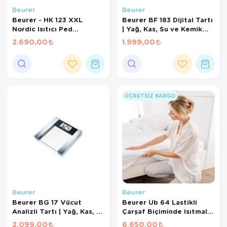
Beurer
Beurer
Beurer - HK 123 XXL
Beurer BF 183 Dijital Tartı
Nordic Isıtıcı Ped
| Yağ, Kas, Su ve Kemik
Elektrikli Isı Yastığı 30 x
Oranı Ölçer | 10 Kullanıcı
2.690,00
1.999,00
60 CM
Hafızalı
ÜCRETSIZ KARGO
Beurer
Beurer
Beurer BG 17 Vücut
Beurer Ub 64 Lastikli
Analizli Tartı | Yağ, Kas, Su
Çarşaf Biçiminde Isıtmalı
ve Kemik Oranı Ölçer | 10
Yatak Altı
2.099,00
6.650,00