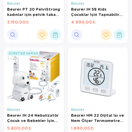
Beurer
Beurer
Beurer PT 20 PelviStrong
Beurer IH 58 Kids
kadınlar için pelvik taban
Çocuklar İçin Taşınabilir
egzersiz yardımcısı,
Mesh Nebulizatör – Sessiz
3.150,00
4.990,00
pelvik taban kaslarının
ve Hızlı Solunum Destek
güçlendirilmesi
Cihazı
ÜCRETSIZ KARGO
Beurer
Beurer
Beurer IH 24 Nebulizatör
Beurer HM 22 Dijital Isı ve
Çocuk ve Bebekler İçin
Nem Ölçer Termometre​
Kompresörlü Nebulizatör
Higrometre
5.800,00
1.890,00
– Sessiz ve Etkili Solunum