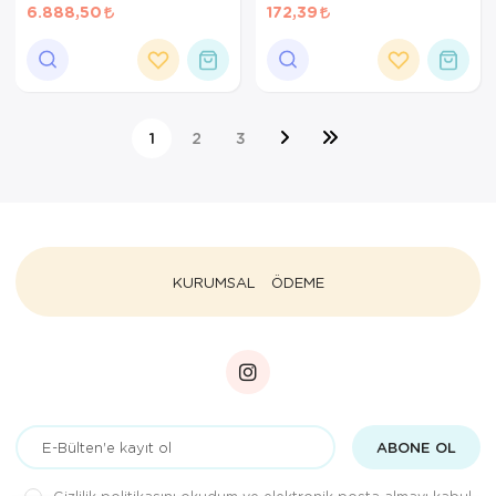
6.888,50
172,39
1
2
3
KURUMSAL
ÖDEME
ABONE OL
Gizlilik politikasını
okudum ve elektronik posta almayı kabul