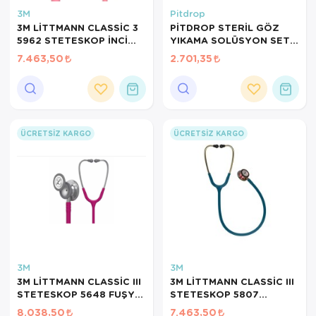
Hasta Bakım Ürünleri
Süt Saklama 
Steteskoplar
3M
Pitdrop
3M LİTTMANN CLASSİC 3
PİTDROP STERİL GÖZ
Hasta Bakım Ürünleri
Tansiyon Ale
5962 STETESKOP İNCİ
YIKAMA SOLÜSYON SET
PEMBESİ & AYNALI ÇAN
2Lİ AYNALI İSTASYON
7.463,50
2.701,35
Hasta Bakım Ürünleri
Tansiyon Ale
STETOSKOP
PH074+P074 MAVİ MAVİ
KİMYASAL
Hava nemlendirici
Tıbbi Cihazla
Isıtıcı Battaniye
ÜCRETSIZ KARGO
ÜCRETSIZ KARGO
KIzilotesi isik
Kişisel Bakım ve Sağlık
Kişisel Bakım ve Sağlık
Kişisel Bakım ve Sağlık
3M
3M
Ortopedi Ürünleri
3M LİTTMANN CLASSİC III
3M LİTTMANN CLASSİC III
STETESKOP 5648 FUŞYA
STETESKOP 5807
Ortopedi Ürünleri
RASPBERRY
KARAYİP MAVİ RAİNBOW
8.038,50
7.463,50