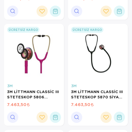
Ortopedi Ürünleri
Ortopedi Ürünleri
ÜCRETSIZ KARGO
ÜCRETSIZ KARGO
Ortopedi Ürünleri
Ortopedi Ürünleri
Ortopedi Ürünleri
Ortopedi Ürünleri
Sarf Malzemeleri
3M
3M
3M LİTTMANN CLASSİC III
3M LİTTMANN CLASSİC III
Sarf Malzemeleri
STETESKOP 5806
STETESKOP 5870 SİYAH
RASBERY
GÖKKUŞAĞI ÇAN
7.463,50
7.463,50
Yara Bakım Ürünleri