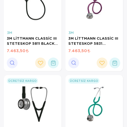
3M
3M
3M LİTTMANN CLASSİC III
3M LİTTMANN CLASSİC III
STETESKOP 5811 BLACK
STETESKOP 5831
SMOKE
MÜRDÜM
7.463,50
7.463,50
ÜCRETSIZ KARGO
ÜCRETSIZ KARGO