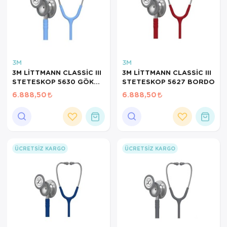
3M
3M
3M LİTTMANN CLASSİC III
3M LİTTMANN CLASSİC III
STETESKOP 5630 GÖK
STETESKOP 5627 BORDO
MAVİSİ
6.888,50
6.888,50
ÜCRETSIZ KARGO
ÜCRETSIZ KARGO