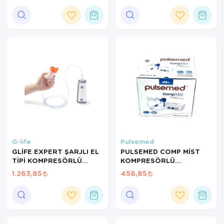
G-life
Pulsemed
GLİFE EXPERT ŞARJLI EL
PULSEMED COMP MİST
TİPİ KOMPRESÖRLÜ
KOMPRESÖRLÜ
NEBULİZATÖR
NEBULİZATÖR RJ-301
1.263,85
458,85