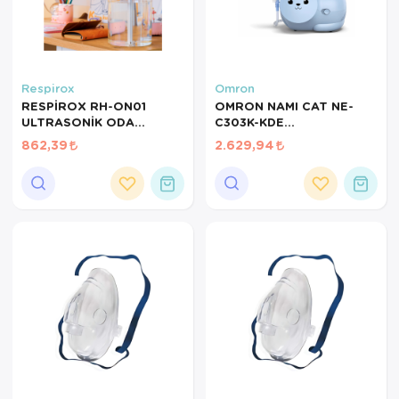
Respirox
Omron
RESPİROX RH-ON01
OMRON NAMI CAT NE-
ULTRASONİK ODA
C303K-KDE
NEMLENDİRiCİ
KOMPRESÖRLÜ
862,39
2.629,94
NEBULİZATÖR Nami Cat
Kedi Model