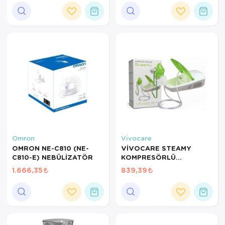
KASA C28 UYUMLU
KASA C28 UYUMLU
NEB6021
NEB6020
Ortopedi Ürünleri
Ortopedi Ürünleri
Ortopedi Ürünleri
Ortopedi Ürünleri
Ortopedi Ürünleri
Ortopedi Ürünleri
Omron
Vivocare
Sarf Malzemeleri
OMRON NE-C810 (NE-
VİVOCARE STEAMY
C810-E) NEBÜLİZATÖR
KOMPRESÖRLÜ
Sarf Malzemeleri
NEBULİZÖR
1.666,35
839,39
Yara Bakım Ürünleri