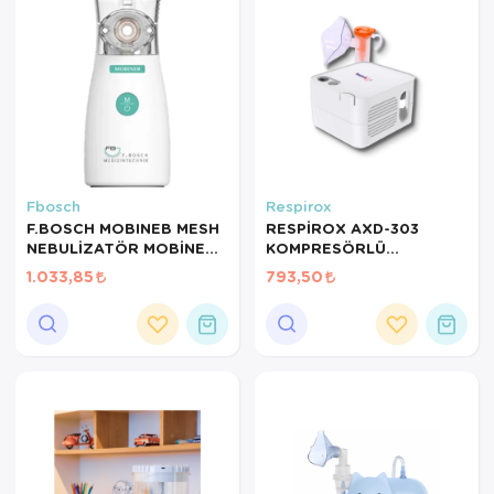
Fbosch
Respirox
F.BOSCH MOBINEB MESH
RESPİROX AXD-303
NEBULİZATÖR MOBİNEM
KOMPRESÖRLÜ
MESH NEBULİZER
NEBULİZATÖR
1.033,85
793,50