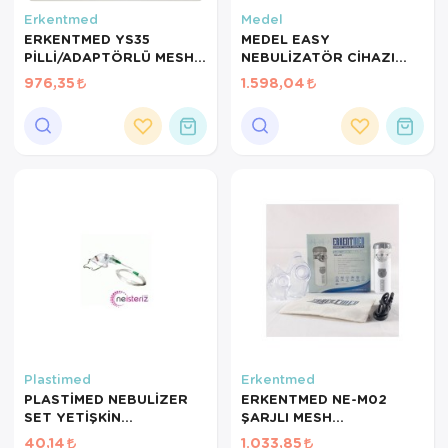
Erkentmed
Medel
ERKENTMED YS35
MEDEL EASY
PİLLİ/ADAPTÖRLÜ MESH
NEBULİZATÖR CİHAZI
NEBULİZATÖR
95116 MADE IN ITALY
976,35
1.598,04
Plastimed
Erkentmed
PLASTİMED NEBULİZER
ERKENTMED NE-M02
SET YETİŞKİN
ŞARJLI MESH
(NEBULSET)
NEBULİZATÖR ŞARJ
40,14
1.033,85