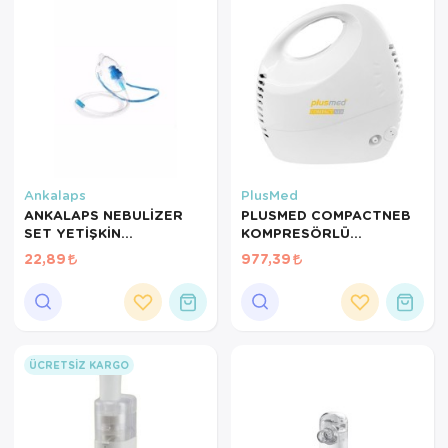
Ankalaps
PlusMed
ANKALAPS NEBULİZER
PLUSMED COMPACTNEB
SET YETİŞKİN
KOMPRESÖRLÜ
(NEBULSET)
NEBULİZATÖR
22,89
977,39
ÜCRETSIZ KARGO