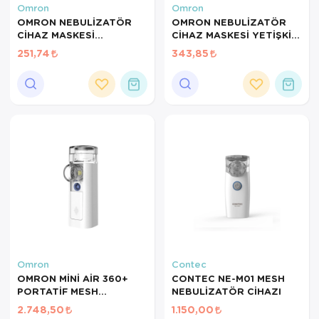
Omron
Omron
OMRON NEBULİZATÖR
OMRON NEBULİZATÖR
CİHAZ MASKESİ
CİHAZ MASKESİ YETİŞKİN
PEDİATRİK C28 YENİ
C28 YENİ KASA İÇİN
251,74
343,85
KASA İÇİN UYGUN NEW
UYGUN NEW
Omron
Contec
OMRON MİNİ AİR 360+
CONTEC NE-M01 MESH
PORTATİF MESH
NEBULİZATÖR CİHAZI
NEBÜLİZATöR
2.748,50
1.150,00