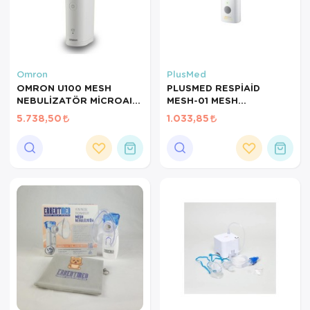
Omron
PlusMed
OMRON U100 MESH
PLUSMED RESPİAİD
NEBULİZATÖR MİCROAIR
MESH-01 MESH
U100
PİLLİ/ADAPTÖRLÜ
5.738,50
1.033,85
ULTRASONİK
NEBULİZATÖR