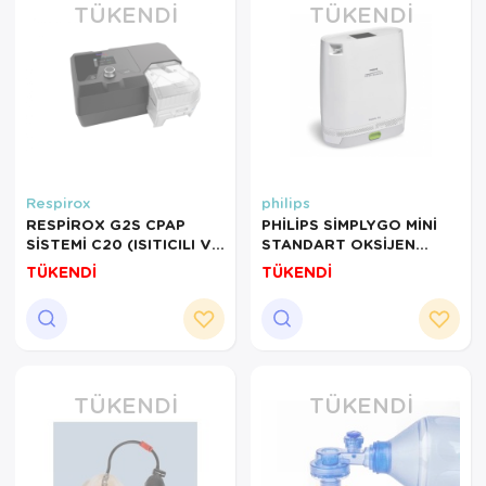
TÜKENDI
TÜKENDI
Respirox
philips
RESPİROX G2S CPAP
PHİLİPS SİMPLYGO MİNİ
SİSTEMİ C20 (ISITICILI VE
STANDART OKSİJEN
NEMLENDİRİCİLİ)
KONSANTRATÖRÜ
TÜKENDİ
TÜKENDİ
TÜKENDI
TÜKENDI