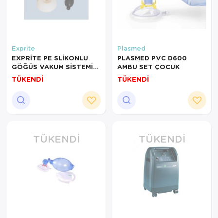
Exprite
Plasmed
EXPRİTE PE SLİKONLU
PLASMED PVC D600
GÖĞÜS VAKUM SİSTEMİ
AMBU SET ÇOCUK
ERKEK KUNDURACI
TÜKENDİ
TÜKENDİ
GÖĞÜS İÇİN VACUUM
BELL
TÜKENDI
TÜKENDI