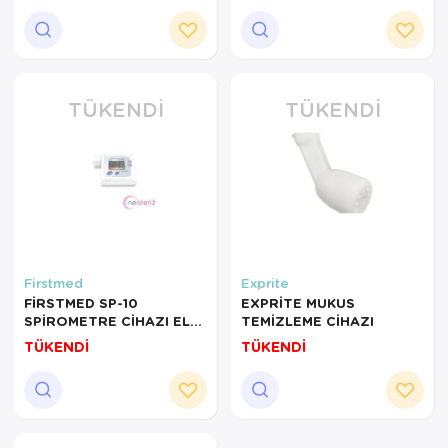
TÜKENDI
TÜKENDI
Firstmed
Exprite
FİRSTMED SP-10
EXPRİTE MUKUS
SPİROMETRE CİHAZI EL
TEMİZLEME CİHAZI
TİPİ
TÜKENDİ
TÜKENDİ