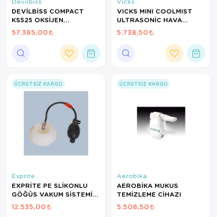
Hasta Bakım Ürünleri
Süt Saklama 
Steteskoplar
Devilbiss
Vicks
DEVİLBİSS COMPACT
VICKS MINI COOLMIST
KS525 OKSİJEN
ULTRASONİC HAVA
Hasta Bakım Ürünleri
Tansiyon Ale
KONSANTRATÖRÜ
NEMLENDİRİCİ VUL525E4
57.385,00
5.738,50
DEVILBISS
Hasta Bakım Ürünleri
Tansiyon Ale
Hava nemlendirici
Tıbbi Cihazla
Isıtıcı Battaniye
ÜCRETSIZ KARGO
ÜCRETSIZ KARGO
KIzilotesi isik
Kişisel Bakım ve Sağlık
Kişisel Bakım ve Sağlık
Kişisel Bakım ve Sağlık
Exprite
Aerobika
EXPRİTE PE SLİKONLU
AEROBİKA MUKUS
Ortopedi Ürünleri
GÖĞÜS VAKUM SİSTEMİ
TEMİZLEME CİHAZI
KADIN KELEBEK MODEL
12.535,00
5.508,50
Ortopedi Ürünleri
KUNDURACI GÖĞÜS İÇİN