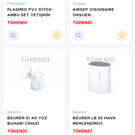
Plasmed
Airsep
PLASMED PVC D1700
AIRSEP VISIONAIRE
AMBU SET YETİŞKİN
OKSİJEN
YOĞUNLAŞTIRICI
TÜKENDİ
TÜKENDİ
OKSİJEN
KONSANTRATÖRÜ
TÜKENDI
TÜKENDI
Beurer
Beurer
BEURER SI 40 YÜZ
BEURER LB 55 HAVA
BUHARI CİHAZI
NEMLENDİRİCİ
TÜKENDİ
TÜKENDİ