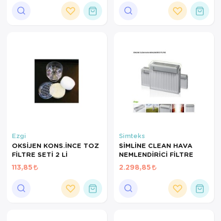
VACUUM BELL
Ortopedi Ürünleri
Ortopedi Ürünleri
Ortopedi Ürünleri
Ortopedi Ürünleri
Ortopedi Ürünleri
Ortopedi Ürünleri
Ezgi
Simteks
Sarf Malzemeleri
OKSİJEN KONS.İNCE TOZ
SİMLİNE CLEAN HAVA
FİLTRE SETİ 2 Lİ
NEMLENDİRİCİ FİLTRE
Sarf Malzemeleri
113,85
2.298,85
Yara Bakım Ürünleri