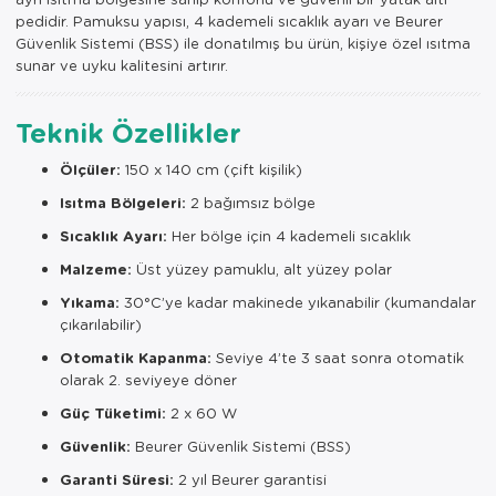
pedidir. Pamuksu yapısı, 4 kademeli sıcaklık ayarı ve Beurer
Güvenlik Sistemi (BSS) ile donatılmış bu ürün, kişiye özel ısıtma
sunar ve uyku kalitesini artırır.
Teknik Özellikler
Ölçüler:
150 x 140 cm (çift kişilik)
Isıtma Bölgeleri:
2 bağımsız bölge
Sıcaklık Ayarı:
Her bölge için 4 kademeli sıcaklık
Malzeme:
Üst yüzey pamuklu, alt yüzey polar
Yıkama:
30°C’ye kadar makinede yıkanabilir (kumandalar
çıkarılabilir)
Otomatik Kapanma:
Seviye 4’te 3 saat sonra otomatik
olarak 2. seviyeye döner
Güç Tüketimi:
2 x 60 W
Güvenlik:
Beurer Güvenlik Sistemi (BSS)
Garanti Süresi:
2 yıl Beurer garantisi