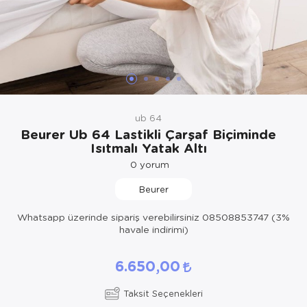
Hasta Bakım Ürünleri
Süt Saklama 
Steteskoplar
Hasta Bakım Ürünleri
Tansiyon Ale
Hasta Bakım Ürünleri
Tansiyon Ale
Hava nemlendirici
Tıbbi Cihazla
ub 64
Isıtıcı Battaniye
Beurer Ub 64 Lastikli Çarşaf Biçiminde
Isıtmalı Yatak Altı
KIzilotesi isik
0
yorum
Kişisel Bakım ve Sağlık
Beurer
Kişisel Bakım ve Sağlık
Whatsapp üzerinde sipariş verebilirsiniz 08508853747 (3%
havale indirimi)
Kişisel Bakım ve Sağlık
6.650,00
Ortopedi Ürünleri
Taksit Seçenekleri
Ortopedi Ürünleri