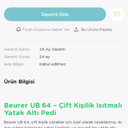
Ortopedi Ürünleri
Sepete Ekle
Ortopedi Ürünleri
Fiyatı Düşünce Haber Ver
Bu Ürünü Paylaş
Ortopedi Ürünleri
Ortopedi Ürünleri
Garanti Süresi
24 Ay Garanti
Garanti Süresi
24 ay
Ortopedi Ürünleri
İade Bilgisi:
Ortopedi Ürünleri
Ürün Bilgisi
Sarf Malzemeleri
Sarf Malzemeleri
Beurer UB 64 – Çift Kişilik Isıtmalı
Yara Bakım Ürünleri
Yatak Altı Pedi
Beurer UB 64, çift kişilik yataklar için özel olarak tasarlanmış, iki
ayrı ısıtma bölgesine sahip konforlu ve güvenli bir yatak altı